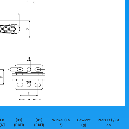
F8
(X1)
(X2)
Winkel (+5
Gewicht
Preis (€) / St.
[N]
(F1:Fi)
(F1:Fi)
°)
(g)
ab