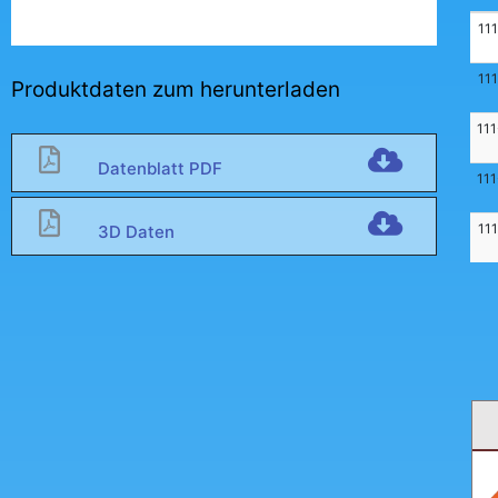
11
11
Produktdaten zum herunterladen
11
Datenblatt PDF
11
11
3D Daten