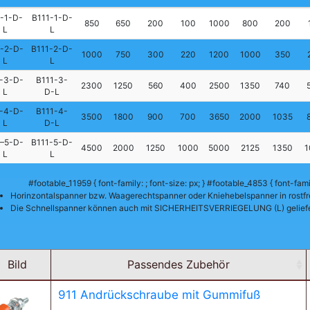
1-1-D-
B111-1-D-
850
650
200
100
1000
800
200
L
L
1-2-D-
B111-2-D-
1000
750
300
220
1200
1000
350
L
L
1-3-D-
B111-3-
2300
1250
560
400
2500
1350
740
L
D-L
1-4-D-
B111-4-
3500
1800
900
700
3650
2000
1035
L
D-L
1–5-D-
B111-5-D-
4500
2000
1250
1000
5000
2125
1350
1
L
L
#footable_11959 { font-family: ; font-size: px; } #footable_4853 { font-family
Horinzontalspanner bzw. Waagerechtspanner oder Kniehebelspanner in rostf
Die Schnellspanner können auch mit SICHERHEITSVERRIEGELUNG (L) geliefe
Bild
Passendes Zubehör
911 Andrückschraube mit Gummifuß