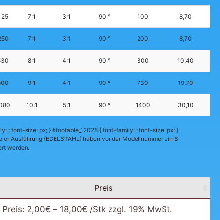
125
7:1
3:1
90 °
100
8,70
250
7:1
3:1
90 °
200
8,70
530
8:1
4:1
90 °
300
10,40
800
9:1
4:1
90 °
730
19,70
080
10:1
5:1
90 °
1400
30,10
: ; font-size: px; } #footable_12028 { font-family: ; font-size: px; }
reier Ausführung (EDELSTAHL) haben vor der Modellnummer ein S
rt werden.
Preis
Preis:
2,00
€
–
18,00
€
/Stk zzgl. 19% MwSt.