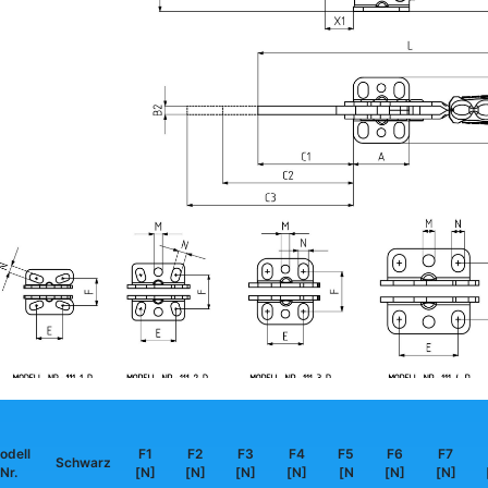
odell
F1
F2
F3
F4
F5
F6
F7
Schwarz
Nr.
[N]
[N]
[N]
[N]
[N
[N]
[N]