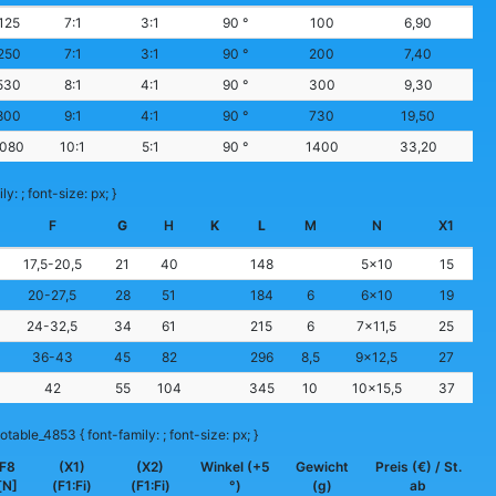
125
7:1
3:1
90 °
100
6,90
250
7:1
3:1
90 °
200
7,40
530
8:1
4:1
90 °
300
9,30
800
9:1
4:1
90 °
730
19,50
1080
10:1
5:1
90 °
1400
33,20
y: ; font-size: px; }
F
G
H
K
L
M
N
X1
17,5-20,5
21
40
148
5×10
15
20-27,5
28
51
184
6
6×10
19
24-32,5
34
61
215
6
7×11,5
25
36-43
45
82
296
8,5
9×12,5
27
42
55
104
345
10
10×15,5
37
otable_4853 { font-family: ; font-size: px; }
F8
(X1)
(X2)
Winkel (+5
Gewicht
Preis (€) / St.
[N]
(F1:Fi)
(F1:Fi)
°)
(g)
ab