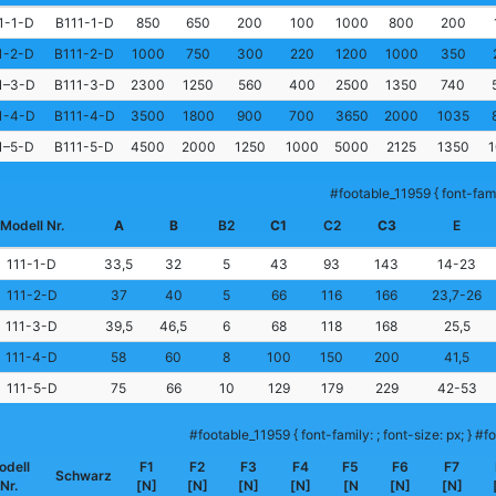
1-1-D
B111-1-D
850
650
200
100
1000
800
200
1-2-D
B111-2-D
1000
750
300
220
1200
1000
350
1–3-D
B111-3-D
2300
1250
560
400
2500
1350
740
1-4-D
B111-4-D
3500
1800
900
700
3650
2000
1035
1–5-D
B111-5-D
4500
2000
1250
1000
5000
2125
1350
#footable_11959 { font-famil
Modell Nr.
A
B
B2
C1
C2
C3
E
111-1-D
33,5
32
5
43
93
143
14-23
111-2-D
37
40
5
66
116
166
23,7-26
111-3-D
39,5
46,5
6
68
118
168
25,5
111-4-D
58
60
8
100
150
200
41,5
111-5-D
75
66
10
129
179
229
42-53
#footable_11959 { font-family: ; font-size: px; } #fo
odell
F1
F2
F3
F4
F5
F6
F7
Schwarz
Nr.
[N]
[N]
[N]
[N]
[N
[N]
[N]