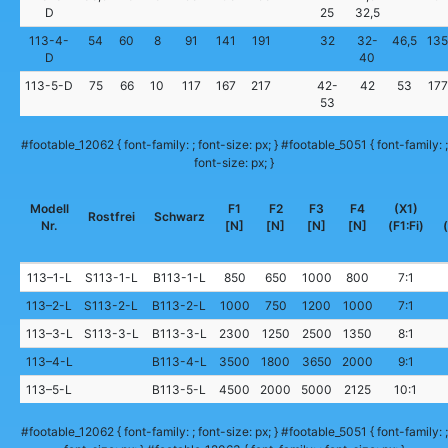
D
25
32,5
113-4-
54
60
8
91
141
191
32
32-
46,5
135
D
40
113-5-D
75
66
10
117
167
217
42-
42
53
177
53
#footable_12062 { font-family: ; font-size: px; } #footable_5051 { font-family: ;
font-size: px; }
Modell
F1
F2
F3
F4
(X1)
Rostfrei
Schwarz
Nr.
[N]
[N]
[N]
[N]
(F1:Fi)
(
113–1-L
S113-1-L
B113-1-L
850
650
1000
800
7:1
113–2-L
S113-2-L
B113-2-L
1000
750
1200
1000
7:1
113–3-L
S113-3-L
B113-3-L
2300
1250
2500
1350
8:1
113–4-L
B113-4-L
3500
1800
3650
2000
9:1
113–5-L
B113-5-L
4500
2000
5000
2125
10:1
#footable_12062 { font-family: ; font-size: px; } #footable_5051 { font-family: ;