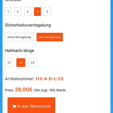
1
2
3
4
5
Sicherheitsverriegelung
ohne Verriegelung
mit Verriegelung
Haltearm länge
C1
C2
C3
Artikelnummer:
113-4-D-L-C2
28,00
€
Preis:
/Stk zzgl. 19% MwSt.
In den Warenkorb