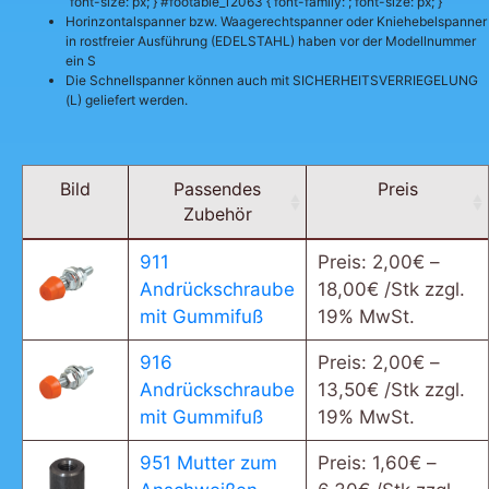
font-size: px; } #footable_12063 { font-family: ; font-size: px; }
Horinzontalspanner bzw. Waagerechtspanner oder Kniehebelspanner
in rostfreier Ausführung (EDELSTAHL) haben vor der Modellnummer
ein S
Die Schnellspanner können auch mit SICHERHEITSVERRIEGELUNG
(L) geliefert werden.
Bild
Passendes
Preis
Zubehör
911
Preis:
2,00
€
–
Andrückschraube
18,00
€
/Stk zzgl.
mit Gummifuß
19% MwSt.
916
Preis:
2,00
€
–
Andrückschraube
13,50
€
/Stk zzgl.
mit Gummifuß
19% MwSt.
951 Mutter zum
Preis:
1,60
€
–