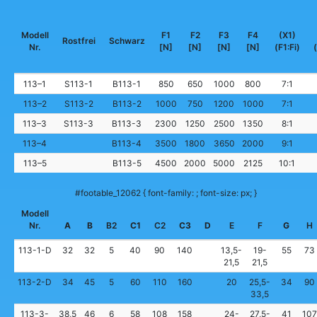
Modell
F1
F2
F3
F4
(X1)
Rostfrei
Schwarz
Nr.
[N]
[N]
[N]
[N]
(F1:Fi)
(
113–1
S113-1
B113-1
850
650
1000
800
7:1
113–2
S113-2
B113-2
1000
750
1200
1000
7:1
113–3
S113-3
B113-3
2300
1250
2500
1350
8:1
113–4
B113-4
3500
1800
3650
2000
9:1
113–5
B113-5
4500
2000
5000
2125
10:1
#footable_12062 { font-family: ; font-size: px; }
Modell
Nr.
A
B
B2
C1
C2
C3
D
E
F
G
H
113-1-D
32
32
5
40
90
140
13,5-
19-
55
73
21,5
21,5
113-2-D
34
45
5
60
110
160
20
25,5-
34
90
33,5
113-3-
38,5
46
6
58
108
158
24-
27,5-
41
107