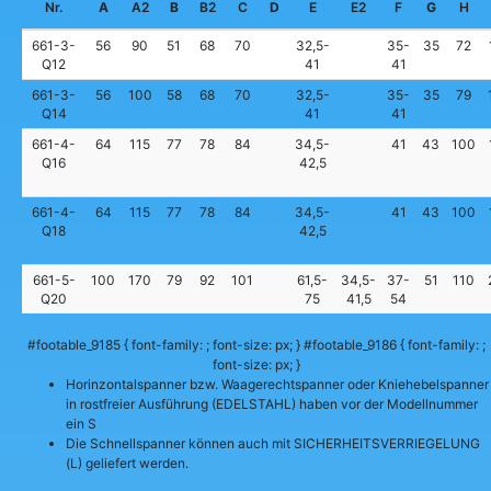
Nr.
A
A2
B
B2
C
D
E
E2
F
G
H
661-3-
56
90
51
68
70
32,5-
35-
35
72
Q12
41
41
661-3-
56
100
58
68
70
32,5-
35-
35
79
Q14
41
41
661-4-
64
115
77
78
84
34,5-
41
43
100
Q16
42,5
661-4-
64
115
77
78
84
34,5-
41
43
100
Q18
42,5
661-5-
100
170
79
92
101
61,5-
34,5-
37-
51
110
Q20
75
41,5
54
#footable_9185 { font-family: ; font-size: px; } #footable_9186 { font-family: ;
font-size: px; }
Horinzontalspanner bzw. Waagerechtspanner oder Kniehebelspanner
in rostfreier Ausführung (EDELSTAHL) haben vor der Modellnummer
ein S
Die Schnellspanner können auch mit SICHERHEITSVERRIEGELUNG
(L) geliefert werden.