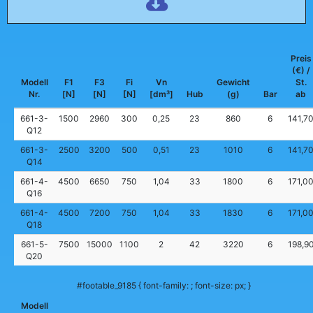
Preis
(€) /
Modell
F1
F3
Fi
Vn
Gewicht
St.
Nr.
[N]
[N]
[N]
[dm³]
Hub
(g)
Bar
ab
661-3-
1500
2960
300
0,25
23
860
6
141,7
Q12
661-3-
2500
3200
500
0,51
23
1010
6
141,7
Q14
661-4-
4500
6650
750
1,04
33
1800
6
171,0
Q16
661-4-
4500
7200
750
1,04
33
1830
6
171,0
Q18
661-5-
7500
15000
1100
2
42
3220
6
198,9
Q20
#footable_9185 { font-family: ; font-size: px; }
Modell