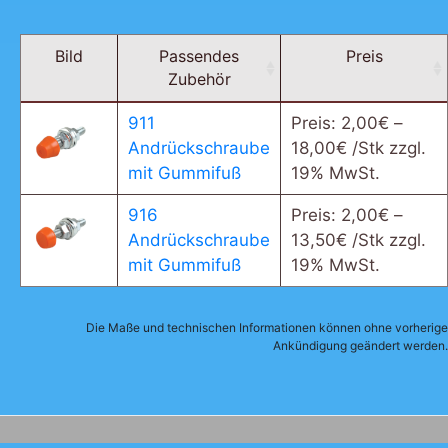
Bild
Passendes
Preis
Zubehör
911
Preis:
2,00
€
–
Andrückschraube
18,00
€
/Stk zzgl.
mit Gummifuß
19% MwSt.
916
Preis:
2,00
€
–
Andrückschraube
13,50
€
/Stk zzgl.
mit Gummifuß
19% MwSt.
Die Maße und technischen Informationen können ohne vorherige
Ankündigung geändert werden.