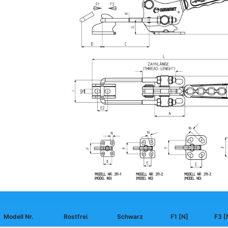
Modell Nr.
Rostfrei
Schwarz
F1 [N]
F3 [