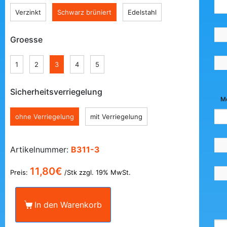
Verzinkt
Schwarz brüniert
Edelstahl
Groesse
1
2
3
4
5
Sicherheitsverriegelung
Mo
ohne Verriegelung
mit Verriegelung
Artikelnummer:
B311-3
11,80
€
Preis:
/Stk zzgl. 19% MwSt.
In den Warenkorb