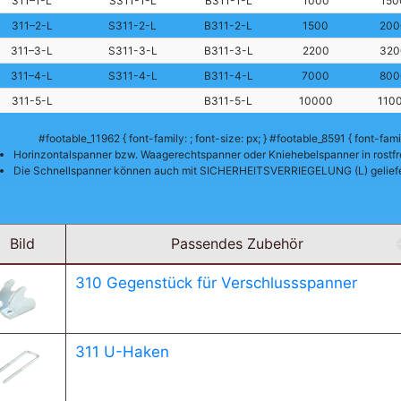
311–1-L
S311-1-L
B311-1-L
1000
150
311–2-L
S311-2-L
B311-2-L
1500
200
311–3-L
S311-3-L
B311-3-L
2200
320
311–4-L
S311-4-L
B311-4-L
7000
800
311-5-L
B311-5-L
10000
110
#footable_11962 { font-family: ; font-size: px; } #footable_8591 { font-family
Horinzontalspanner bzw. Waagerechtspanner oder Kniehebelspanner in rostf
Die Schnellspanner können auch mit SICHERHEITSVERRIEGELUNG (L) geliefe
Bild
Passendes Zubehör
310 Gegenstück für Verschlussspanner
311 U-Haken