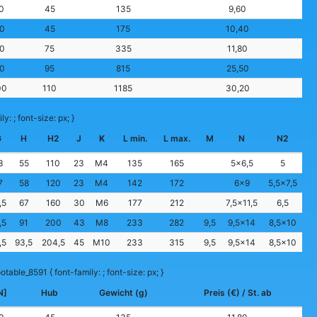
0
45
135
9,60
0
45
175
10,40
0
75
335
11,80
0
95
815
25,50
00
110
1185
30,20
y: ; font-size: px; }
G
H
H2
J
K
L min.
L max.
M
N
N2
3
55
110
23
M4
135
165
5×6,5
5
7
58
120
23
M4
142
172
6×9
5,5×7,5
,5
67
160
30
M6
177
212
7,5×11,5
6,5
,5
91
200
43
M8
233
282
9,5
9,5×14
8,5×10
,5
93,5
204,5
45
M10
233
315
9,5
9,5×14
8,5×10
otable_8591 { font-family: ; font-size: px; }
N]
Hub
Gewicht (g)
Preis (€) / St. ab