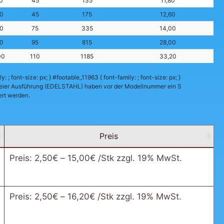
0
45
135
11,80
0
45
175
12,60
0
75
335
14,00
0
95
815
28,00
00
110
1185
33,20
: ; font-size: px; } #footable_11963 { font-family: ; font-size: px; }
reier Ausführung (EDELSTAHL) haben vor der Modellnummer ein S
rt werden.
Preis
Preis:
2,50
€
–
15,00
€
/Stk zzgl. 19% MwSt.
Preis:
2,50
€
–
16,20
€
/Stk zzgl. 19% MwSt.