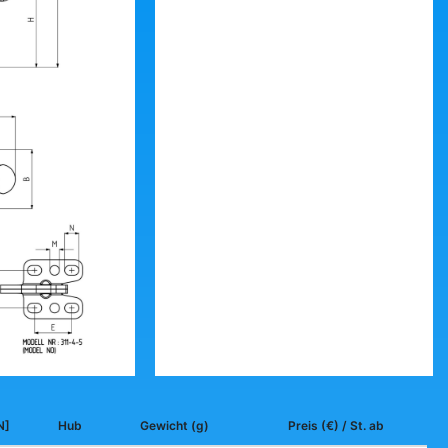
N]
Hub
Gewicht (g)
Preis (€) / St. ab