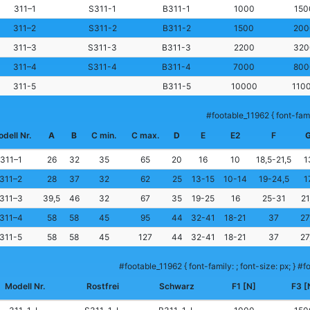
311–1
S311-1
B311-1
1000
150
311–2
S311-2
B311-2
1500
200
311–3
S311-3
B311-3
2200
320
311–4
S311-4
B311-4
7000
800
311-5
B311-5
10000
110
#footable_11962 { font-famil
dell Nr.
A
B
C min.
C max.
D
E
E2
F
311–1
26
32
35
65
20
16
10
18,5-21,5
1
311–2
28
37
32
62
25
13-15
10-14
19-24,5
1
311–3
39,5
46
32
67
35
19-25
16
25-31
21
311–4
58
58
45
95
44
32-41
18-21
37
27
311-5
58
58
45
127
44
32-41
18-21
37
27
#footable_11962 { font-family: ; font-size: px; } #fo
Modell Nr.
Rostfrei
Schwarz
F1 [N]
F3 [