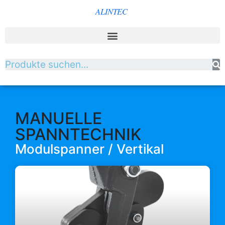
MANUELLE
SPANNTECHNIK
Modulspanner / Vertikal