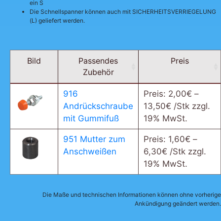
ein S
Die Schnellspanner können auch mit SICHERHEITSVERRIEGELUNG
(L) geliefert werden.
Bild
Passendes
Preis
Zubehör
916
Preis:
2,00
€
–
Andrückschraube
13,50
€
/Stk zzgl.
mit Gummifuß
19% MwSt.
951 Mutter zum
Preis:
1,60
€
–
Anschweißen
6,30
€
/Stk zzgl.
19% MwSt.
Die Maße und technischen Informationen können ohne vorherige
Ankündigung geändert werden.