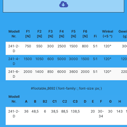
Modell
F1
F2
F3
F4
F5
F6
Winkel
Gewi
Nr.
[N]
[N]
[N]
[N]
[N]
[N]
Fi
(+5 °)
(g
241-2-
750
550
300
2500
1500
800
5:1
120°
30
D
241-4-
1500
1050
600
5000
3000
1500
5:1
120°
12
D
241-6-
2000
1400
850
6000
3600
2000
5:1
120°
22
D
#footable_8692 { font-family: ; font-size: px; }
Modell
Nr.
A
B
B2
C1
C2
C3
D
E
F
G
H
241-2-
36
48,5
6
38,5
88,5
138,5
20
30-
30
143
D
34