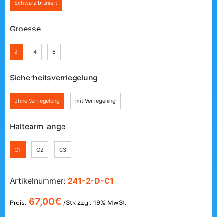
Schwarz brüniert
Groesse
2
4
6
Sicherheitsverriegelung
ohne Verriegelung
mit Verriegelung
Haltearm länge
C1
C2
C3
Artikelnummer:
241-2-D-C1
67,00
€
Preis:
/Stk zzgl. 19% MwSt.