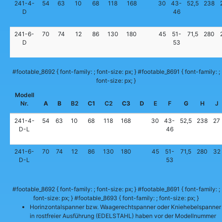
241-4-
54
63
10
68
118
168
30
43-
52,5
238
D
46
241-6-
70
74
12
86
130
180
45
51-
71,5
280
D
53
#footable_8692 { font-family: ; font-size: px; } #footable_8691 { font-family: ;
font-size: px; }
Modell
Nr.
A
B
B2
C1
C2
C3
D
E
F
G
H
J
241-4-
54
63
10
68
118
168
30
43-
52,5
238
27
D-L
46
241-6-
70
74
12
86
130
180
45
51-
71,5
280
32
D-L
53
#footable_8692 { font-family: ; font-size: px; } #footable_8691 { font-family: ;
font-size: px; } #footable_8693 { font-family: ; font-size: px; }
Horinzontalspanner bzw. Waagerechtspanner oder Kniehebelspanner
in rostfreier Ausführung (EDELSTAHL) haben vor der Modellnummer